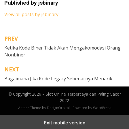
Published by
jsbinary
View all posts by jsbinary
PREV
N
Ketika Kode Biner Tidak Akan Mengakomodasi Orang
a
Nonbiner
v
i
NEXT
g
Bagaimana Jika Kode Legacy Sebenarnya Menarik
a
© Copyright 2026 –
Slot Online Terpercaya dan Paling Gacor
s
2022
i
Anther Theme by
DesignOrbital
⋅
Powered by
WordPress
p
Exit mobile version
o