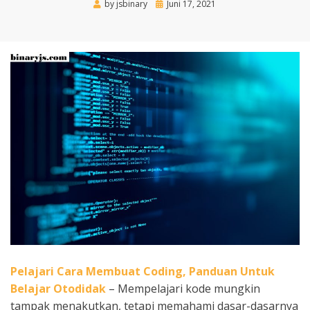
Posted
by
jsbinary
Juni 17, 2021
on
Pelajari Cara Membuat Coding, Panduan Untuk
Belajar Otodidak
– Mempelajari kode mungkin
tampak menakutkan, tetapi memahami dasar-dasarnya