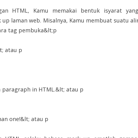
gan HTML, Kamu memakai bentuk isyarat yang
rk up laman web. Misalnya, Kamu membuat suatu al
tara tag pembuka&lt;p
t; atau p
a paragraph in HTML.&lt; atau p
an one!&lt; atau p