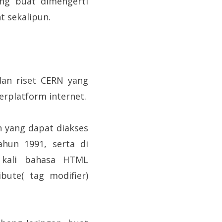
ng buat dimengerti
 sekalipun.
dan riset CERN yang
erplatform internet.
n yang dapat diakses
hun 1991, serta di
p kali bahasa HTML
bute( tag modifier)