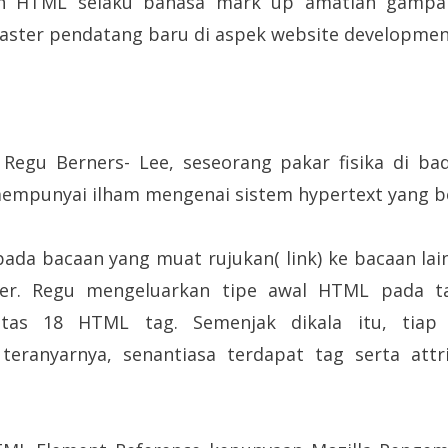
ran HTML selaku bahasa mark up amatlah gampa
ster pendatang baru di aspek website development
Regu Berners- Lee, seseorang pakar fisika di ba
 mempunyai ilham mengenai sistem hypertext yang b
ada bacaan yang muat rujukan( link) ke bacaan lai
wer. Regu mengeluarkan tipe awal HTML pada ta
atas 18 HTML tag. Semenjak dikala itu, tia
teranyarnya, senantiasa terdapat tag serta attri