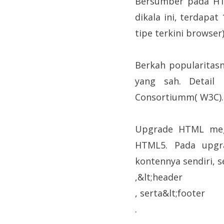
Bersumber pada HT
dikala ini, terdapa
tipe terkini browser)
Berkah popularitasn
yang sah. Detail
Consortiumm( W3C). L
Upgrade HTML megah
HTML5. Pada upgra
kontennya sendiri, 
,&lt;header
, serta&lt;footer
.