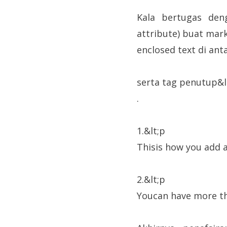
Kala bertugas den
attribute) buat ma
enclosed text di an
serta tag penutup&l
.
1.&lt;p
Thisis how you add 
2.&lt;p
Youcan have more th