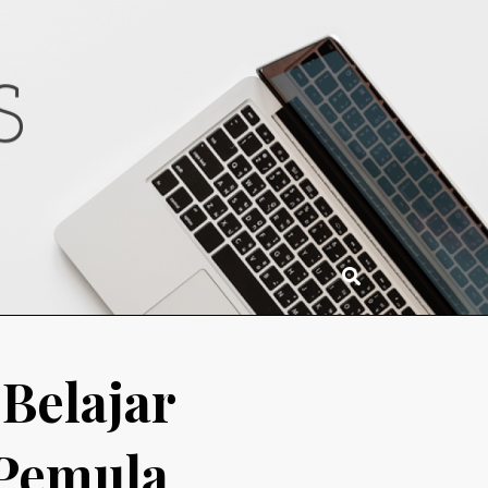
R,
2
Belajar
Pemula