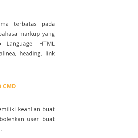
uma terbatas pada
i bahasa markup yang
p Language. HTML
nea, heading, link
si CMD
iliki keahlian buat
bolehkan user buat
.