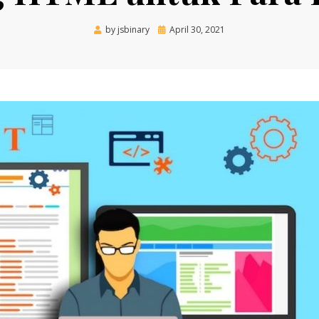
Posted
by
jsbinary
April 30, 2021
on