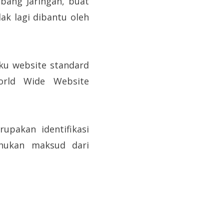
ang Jaringan, buat
ak lagi dibantu oleh
aku website standard
orld Wide Website
upakan identifikasi
ahukan maksud dari