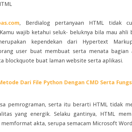
HTML
as.com
, Berdialog pertanyaan HTML tidak c
 Kamu wajib ketahui seluk- beluknya bila mau ahl
merupakan kependekan dari Hypertext Marku
rang user buat membuat serta menata bagian ali
a blockquote buat laman website serta aplikasi.
Metode Dari File Python Dengan CMD Serta Fung
sa pemrograman, serta itu berarti HTML tidak mem
litas yang energik. Selaku gantinya, HTML mem
a memformat akta, serupa semacam Microsoft Word