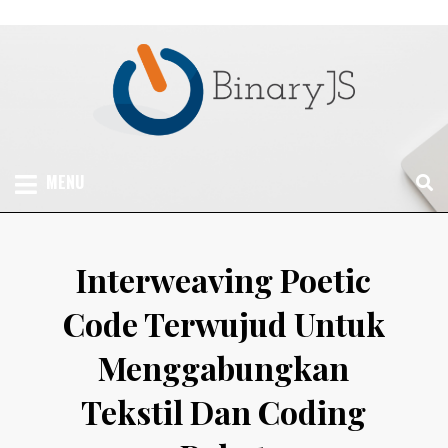
Skip
to
content
BINARYJS – INFORMASI SOFTWARE TERBARU
SLOT ONLINE
KOMPUTER, CUSTOM SOFTWARE, PROGRAM
MENU
KOMPUTER, DEVELOPMENT SOFTWARE
TERPERCAYA DAN
TERBARU
PALING GACOR 2022
Interweaving Poetic
Code Terwujud Untuk
Menggabungkan
Tekstil Dan Coding