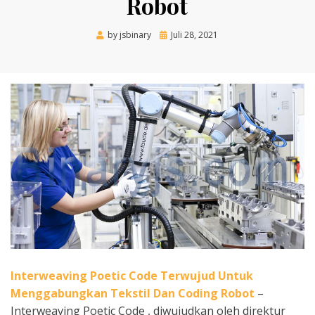
Robot
Posted
by
jsbinary
Juli 28, 2021
on
Interweaving Poetic Code Terwujud Untuk
Menggabungkan Tekstil Dan Coding Robot
–
Interweaving Poetic Code , diwujudkan oleh direktur