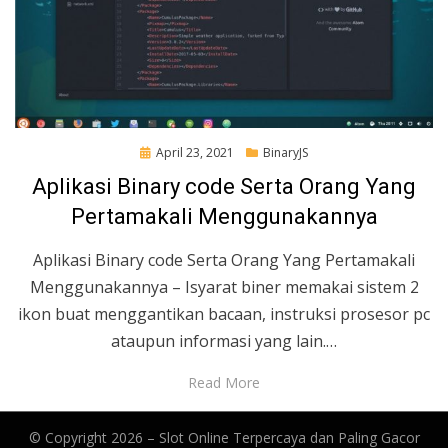
Posted
April 23, 2021
BinaryJS
on
Aplikasi Binary code Serta Orang Yang
Pertamakali Menggunakannya
Aplikasi Binary code Serta Orang Yang Pertamakali
Menggunakannya – Isyarat biner memakai sistem 2
ikon buat menggantikan bacaan, instruksi prosesor pc
ataupun informasi yang lain.…
Read More
© Copyright 2026 –
Slot Online Terpercaya dan Paling Gacor