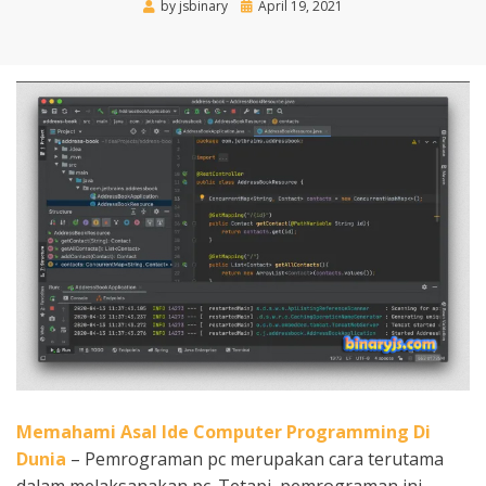
Posted
by
jsbinary
April 19, 2021
on
Memahami Asal Ide Computer Programming Di
Dunia
– Pemrograman pc merupakan cara terutama
dalam melaksanakan pc. Tetapi, pemrograman ini