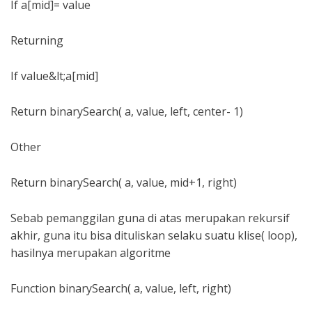
If a[mid]= value
Returning
If value&lt;a[mid]
Return binarySearch( a, value, left, center- 1)
Other
Return binarySearch( a, value, mid+1, right)
Sebab pemanggilan guna di atas merupakan rekursif
akhir, guna itu bisa dituliskan selaku suatu klise( loop),
hasilnya merupakan algoritme
Function binarySearch( a, value, left, right)