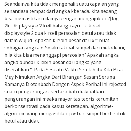
Seandainya kita tidak mengenali suatu capaian yang
senantiasa tempat dari angka kberada, kita sedang
bisa memastikan nilainya dengan mengajukan 2⌈log
2⁡k⌉ displaystyle 2 lceil batang kayu _ lc k rceil
displaystyle 2 dua k rceil persoalan betul atau tidak
dalam wujud” Apakah k lebih besar dari x?” buat
sebagian angka x. Selaku akibat simpel dari metode ini,
bila kita bisa menanggapi persoalan” Apakah angka
angka bundar k lebih besar dari angka yang
diserahkan?” Pada Sesuatu Vaktu Setelah itu Kita Bisa
May Nimukan Angka Dari Birangan Sesam Serupa
Ramanya Dietenbach Dengen Aspek Perihal ini rejected
suatu pengurangan, serta sebab diakibatkan
pengurangan ini maaka mayoritas teoris kerumitan
berkonsentrasi pada kasus ketetapan, algoritme-
algoritme yang mengasihlan jaw ban simpel berbentuk
betul atau tidak.