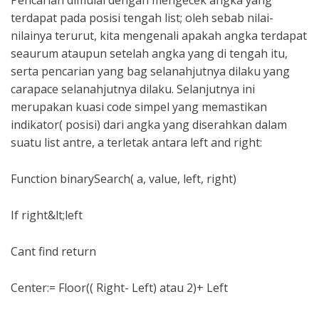
Pencarian dimulai dengan mengecek angka yang
terdapat pada posisi tengah list; oleh sebab nilai-
nilainya terurut, kita mengenali apakah angka terdapat
seaurum ataupun setelah angka yang di tengah itu,
serta pencarian yang bag selanahjutnya dilaku yang
carapace selanahjutnya dilaku. Selanjutnya ini
merupakan kuasi code simpel yang memastikan
indikator( posisi) dari angka yang diserahkan dalam
suatu list antre, a terletak antara left and right:
Function binarySearch( a, value, left, right)
If right&lt;left
Cant find return
Center:= Floor(( Right- Left) atau 2)+ Left