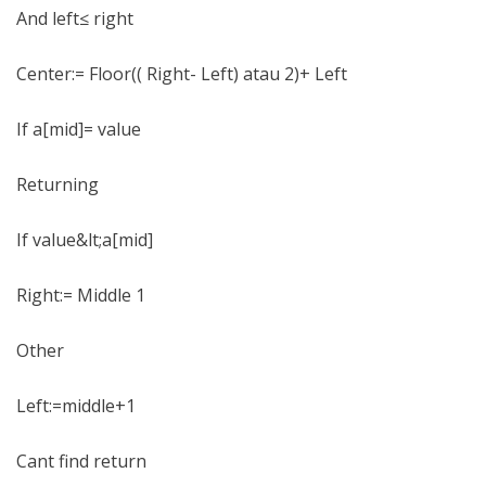
And left≤ right
Center:= Floor(( Right- Left) atau 2)+ Left
If a[mid]= value
Returning
If value&lt;a[mid]
Right:= Middle 1
Other
Left:=middle+1
Cant find return