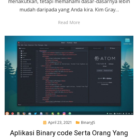
menakutkan, tetapi memahami dasar-dasarnya lebih
mudah daripada yang Anda kira. Kim Gray…
Read More
Posted
April 23, 2021
BinaryJS
on
Aplikasi Binary code Serta Orang Yang